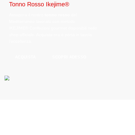
Tonno Rosso Ikejime®
Assapora il nostro
tonno rosso
del
Mediterraneo lavorato con metodo
IKEJIME®.Confezioni gourmet disponibili nello
shop ufficiale. Acquista ora e porta in tavola
l’eccellenza.
ACQUISTA
SCOPRI ADESSO