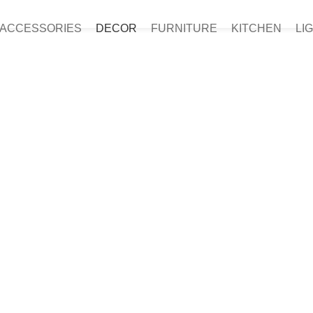
ACCESSORIES
DECOR
FURNITURE
KITCHEN
LI
NGELATO
Pesce Spada ‘U R