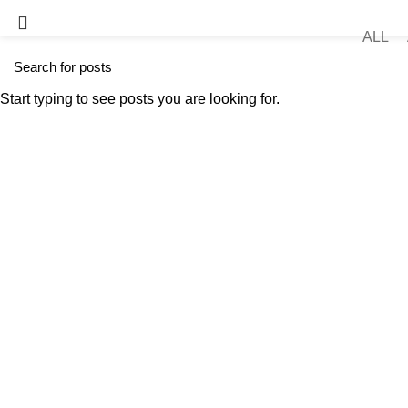
HOME
PORTFOLIO
Tonno Rosso Ikejime
ALL
Home
Azienda
Pesce Fresco
PESCE CO
Start typing to see posts you are looking for.